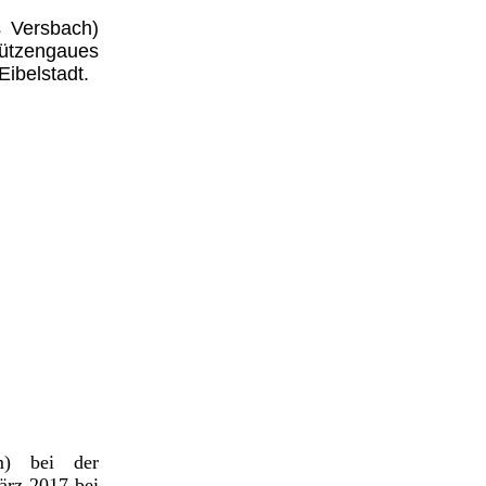
 Versbach)
ützengaues
ibelstadt.
m) bei der
rz 2017 bei