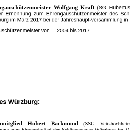
ngauschützenmeister
Wolfgang Kraft
(SG Hubertus
er Ernennung zum Ehrengauschützenmeister des Sch
urg im März 2017 bei der Jahreshaupt-versammlung in E
uschützenmeister von 2004 bis 2017
ues Würzburg:
nmitglied
Hubert Backmund
(SSG Veitshöchhei
nung zum Ehrenmitglied des Schützengaues Würzburg im Mä