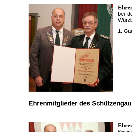
Ehre
bei d
Würzb
1. Ga
Ehrenmitglieder des Schützenga
Ehre
Ernen