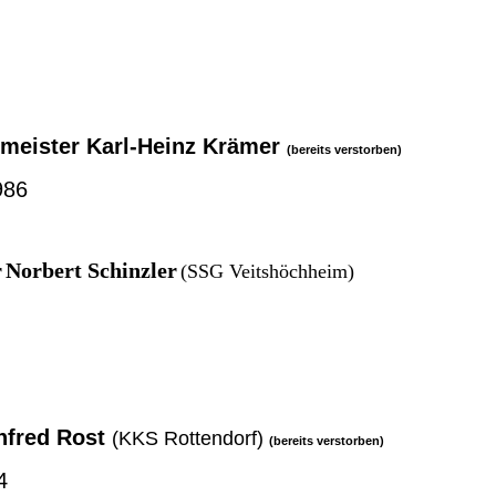
meister Karl-Heinz Krämer
(bereits verstorben)
986
r
Norbert Schinzler
(SSG Veitshöchheim)
nfred Rost
(KKS Rottendorf)
(bereits verstorben)
4