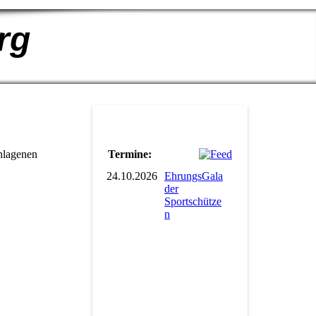
rg
Termine:
hlagenen
24.10.2026
EhrungsGala
der
Sportschütze
n